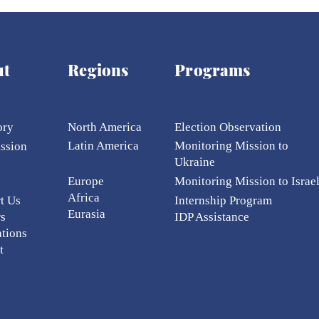
ut
Regions
Programs
ory
North America
Election Ob
servation
Latin America
Monitoring Mission to
ission
Ukraine
Europe
Monitoring Mission to Israe
Africa
t Us
Internship Program
Eurasia
rs
IDP Assistance
ations
t