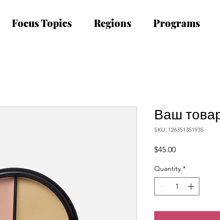
Focus Topics
Regions
Programs
Ваш това
SKU: 126351351935
Price
$45.00
Quantity
*