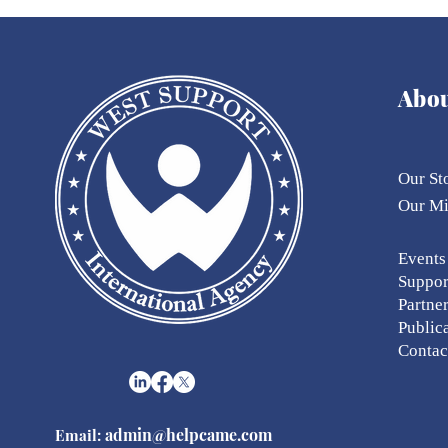
Abo
Our St
Our
M
Eve
nts
Suppor
Partne
Public
Contac
admin@helpcame.com
Email: